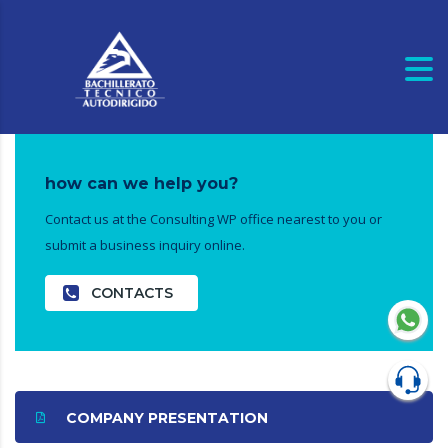
how can we help you?
Contact us at the Consulting WP office nearest to you or
submit a business inquiry online.
CONTACTS
COMPANY PRESENTATION