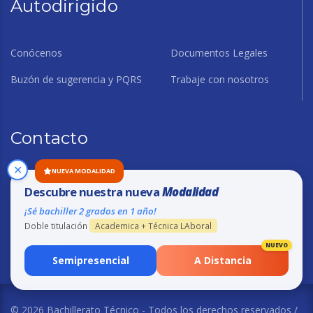
Autodirigido
Conócenos
Documentos Legales
Buzón de sugerencia y PQRS
Trabaje con nosotros
Contacto
✕
NUEVA MODALIDAD
Sede principal: Calle 57 No. 46 - 104 Barranquilla - Colombia
Descubre nuestra nueva
Modalidad
¡Sé bachiller 2 grados en 1 año!
Call Center: (57) (5) 369 76 00
Doble titulación
Academica + Técnica LAboral
NUEVO
info@btotecnico.com
Semipresencial
A Distancia
© 2026 Bachillerato Técnico - Todos los derechos reservados /