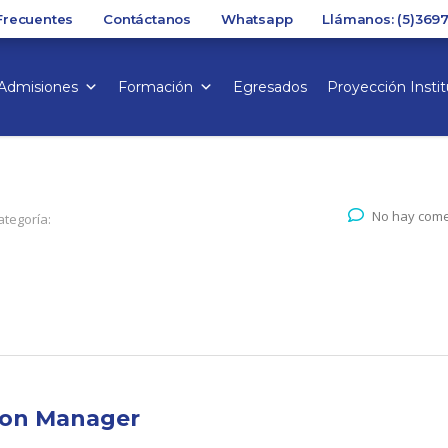
Frecuentes
Contáctanos
Whatsapp
Llámanos: (5)369
Admisiones
Formación
Egresados
Proyección Instit
No hay come
ategoría:
ion Manager