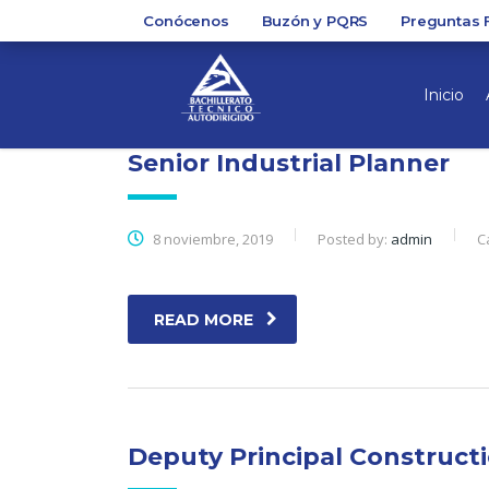
Conócenos
Buzón y PQRS
Preguntas 
Inicio
Senior Industrial Planner
8 noviembre, 2019
Posted by:
admin
C
READ MORE
Deputy Principal Construct